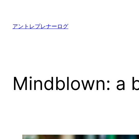
内
容
を
アントレプレナーログ
ス
キ
ッ
プ
Mindblown: a b