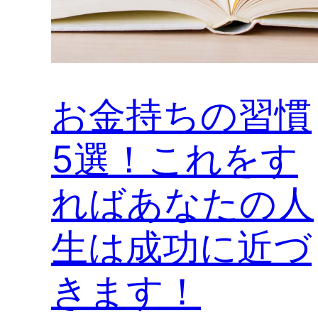
お金持ちの習慣
5選！これをす
ればあなたの人
生は成功に近づ
きます！